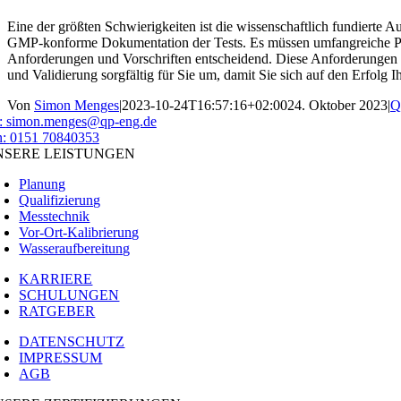
Eine der größten Schwierigkeiten ist die wissenschaftlich fundierte 
GMP-konforme Dokumentation der Tests. Es müssen umfangreiche Prot
Anforderungen und Vorschriften entscheidend. Diese Anforderungen 
und Validierung sorgfältig für Sie um, damit Sie sich auf den Erfolg
Von
Simon Menges
|
2023-10-24T16:57:16+02:00
24. Oktober 2023
|
Q
:
simon.menges@qp-eng.de
n:
0151 70840353
NSERE LEISTUNGEN
Planung
Qualifizierung
Messtechnik
Vor-Ort-Kalibrierung
Wasseraufbereitung
KARRIERE
SCHULUNGEN
RATGEBER
DATENSCHUTZ
IMPRESSUM
AGB